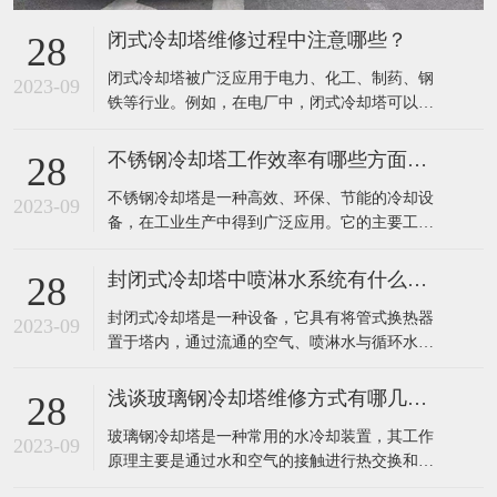
闭式冷却塔维修过程中注意哪些？
28
​闭式冷却塔被广泛应用于电力、化工、制药、钢
2023-09
铁等行业。例如，在电厂中，闭式冷却塔可以有
效地降低发电机组排放的废热，提高发电效率；
在钢铁行业中，该设备可以有效地降低高炉排放
不锈钢冷却塔工作效率有哪些方面提高？
28
废气温度，减少环境污染。​在闭式冷却塔的维修
​不锈钢冷却塔是一种高效、环保、节能的冷却设
过程中，需要注意以下几点：定期检查：应定期
2023-09
备，在工业生产中得到广泛应用。它的主要工作
对闭式冷却塔进行详细检查，包括塔体、集水
原理是利用不锈钢填料将热水和空气进行充分接
槽、
触，使水冷器内热水的热量迅速传递到填料中，
封闭式冷却塔中喷淋水系统有什么作用？
28
再通过风机将热空气排出室外，完成热量的转
​封闭式冷却塔是一种设备，它具有将管式换热器
移，达到冷却效果。​不锈钢冷却塔的工作效率主
2023-09
置于塔内，通过流通的空气、喷淋水与循环水的
要可以通过以下几个方面来提高：1、采用高效的
热交换保证降温效果的特点。由于是闭式循环，
冷
其能够保证水质不受污染，很好的保护了主设备
浅谈玻璃钢冷却塔维修方式有哪几种？
28
的高效运行，提高了使用寿命。外界气温较低
​玻璃钢冷却塔是一种常用的水冷却装置，其工作
时，可以停掉喷淋水系统，起到节水效果。​封闭
2023-09
原理主要是通过水和空气的接触进行热交换和质
式冷却塔中的喷淋水系统主要有以下作用：增强
交换，将工业上或制冷空调中产生的废热带走，
换热