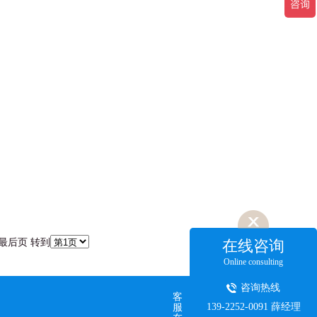
在线咨询
 最后页 转到
Online consulting
咨询热线
客
139-2252-0091 薛经理
服