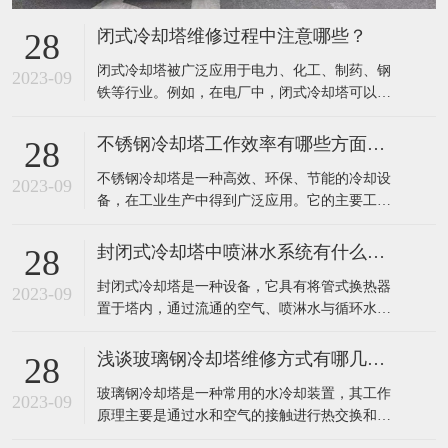
闭式冷却塔维修过程中注意哪些？
28
​闭式冷却塔被广泛应用于电力、化工、制药、钢
2023-09
铁等行业。例如，在电厂中，闭式冷却塔可以有
效地降低发电机组排放的废热，提高发电效率；
在钢铁行业中，该设备可以有效地降低高炉排放
不锈钢冷却塔工作效率有哪些方面提高？
28
废气温度，减少环境污染。​在闭式冷却塔的维修
​不锈钢冷却塔是一种高效、环保、节能的冷却设
过程中，需要注意以下几点：定期检查：应定期
2023-09
备，在工业生产中得到广泛应用。它的主要工作
对闭式冷却塔进行详细检查，包括塔体、集水
原理是利用不锈钢填料将热水和空气进行充分接
槽、
触，使水冷器内热水的热量迅速传递到填料中，
封闭式冷却塔中喷淋水系统有什么作用？
28
再通过风机将热空气排出室外，完成热量的转
​封闭式冷却塔是一种设备，它具有将管式换热器
移，达到冷却效果。​不锈钢冷却塔的工作效率主
2023-09
置于塔内，通过流通的空气、喷淋水与循环水的
要可以通过以下几个方面来提高：1、采用高效的
热交换保证降温效果的特点。由于是闭式循环，
冷
其能够保证水质不受污染，很好的保护了主设备
浅谈玻璃钢冷却塔维修方式有哪几种？
28
的高效运行，提高了使用寿命。外界气温较低
​玻璃钢冷却塔是一种常用的水冷却装置，其工作
时，可以停掉喷淋水系统，起到节水效果。​封闭
2023-09
原理主要是通过水和空气的接触进行热交换和质
式冷却塔中的喷淋水系统主要有以下作用：增强
交换，将工业上或制冷空调中产生的废热带走，
换热