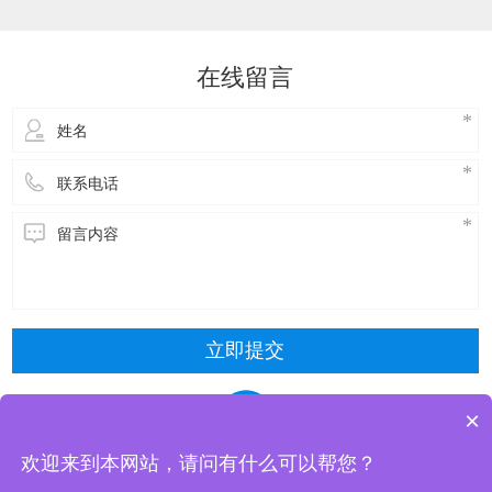
达到降温的效果。接下来，了解一下玻璃钢冷却
塔维修方式主要包括以下几种：​冷却塔风机维
修：风机是冷却塔的核心部件，需要进行定期的
在线留言
检查和维护。具体步骤包括关闭电源，停止使
用，拆
立即提交
×
欢迎来到本网站，请问有什么可以帮您？
东莞市清风冷却设备有限公司 版权所有