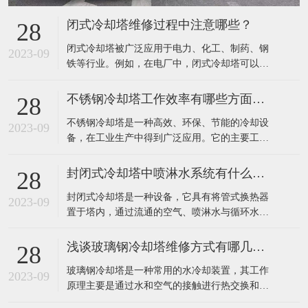
闭式冷却塔维修过程中注意哪些？
28
​闭式冷却塔被广泛应用于电力、化工、制药、钢
2023-09
铁等行业。例如，在电厂中，闭式冷却塔可以有
效地降低发电机组排放的废热，提高发电效率；
在钢铁行业中，该设备可以有效地降低高炉排放
不锈钢冷却塔工作效率有哪些方面提高？
28
废气温度，减少环境污染。​在闭式冷却塔的维修
​不锈钢冷却塔是一种高效、环保、节能的冷却设
过程中，需要注意以下几点：定期检查：应定期
2023-09
备，在工业生产中得到广泛应用。它的主要工作
对闭式冷却塔进行详细检查，包括塔体、集水
原理是利用不锈钢填料将热水和空气进行充分接
槽、
触，使水冷器内热水的热量迅速传递到填料中，
封闭式冷却塔中喷淋水系统有什么作用？
28
再通过风机将热空气排出室外，完成热量的转
​封闭式冷却塔是一种设备，它具有将管式换热器
移，达到冷却效果。​不锈钢冷却塔的工作效率主
2023-09
置于塔内，通过流通的空气、喷淋水与循环水的
要可以通过以下几个方面来提高：1、采用高效的
热交换保证降温效果的特点。由于是闭式循环，
冷
其能够保证水质不受污染，很好的保护了主设备
浅谈玻璃钢冷却塔维修方式有哪几种？
28
的高效运行，提高了使用寿命。外界气温较低
​玻璃钢冷却塔是一种常用的水冷却装置，其工作
时，可以停掉喷淋水系统，起到节水效果。​封闭
2023-09
原理主要是通过水和空气的接触进行热交换和质
式冷却塔中的喷淋水系统主要有以下作用：增强
交换，将工业上或制冷空调中产生的废热带走，
换热