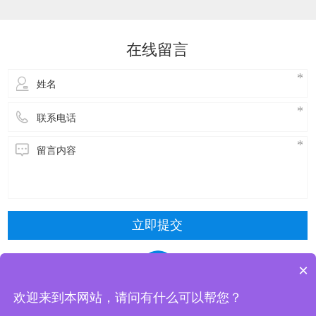
达到降温的效果。接下来，了解一下玻璃钢冷却
塔维修方式主要包括以下几种：​冷却塔风机维
修：风机是冷却塔的核心部件，需要进行定期的
在线留言
检查和维护。具体步骤包括关闭电源，停止使
用，拆
立即提交
×
欢迎来到本网站，请问有什么可以帮您？
东莞市清风冷却设备有限公司 版权所有