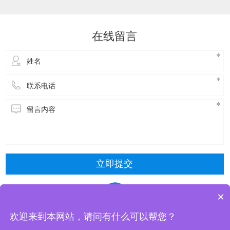
达到降温的效果。接下来，了解一下玻璃钢冷却
塔维修方式主要包括以下几种：​冷却塔风机维
修：风机是冷却塔的核心部件，需要进行定期的
在线留言
检查和维护。具体步骤包括关闭电源，停止使
用，拆
立即提交
×
欢迎来到本网站，请问有什么可以帮您？
东莞市清风冷却设备有限公司 版权所有