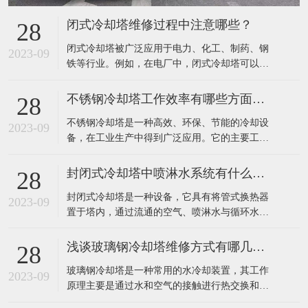
闭式冷却塔维修过程中注意哪些？
28
​闭式冷却塔被广泛应用于电力、化工、制药、钢
2023-09
铁等行业。例如，在电厂中，闭式冷却塔可以有
效地降低发电机组排放的废热，提高发电效率；
在钢铁行业中，该设备可以有效地降低高炉排放
不锈钢冷却塔工作效率有哪些方面提高？
28
废气温度，减少环境污染。​在闭式冷却塔的维修
​不锈钢冷却塔是一种高效、环保、节能的冷却设
过程中，需要注意以下几点：定期检查：应定期
2023-09
备，在工业生产中得到广泛应用。它的主要工作
对闭式冷却塔进行详细检查，包括塔体、集水
原理是利用不锈钢填料将热水和空气进行充分接
槽、
触，使水冷器内热水的热量迅速传递到填料中，
封闭式冷却塔中喷淋水系统有什么作用？
28
再通过风机将热空气排出室外，完成热量的转
​封闭式冷却塔是一种设备，它具有将管式换热器
移，达到冷却效果。​不锈钢冷却塔的工作效率主
2023-09
置于塔内，通过流通的空气、喷淋水与循环水的
要可以通过以下几个方面来提高：1、采用高效的
热交换保证降温效果的特点。由于是闭式循环，
冷
其能够保证水质不受污染，很好的保护了主设备
浅谈玻璃钢冷却塔维修方式有哪几种？
28
的高效运行，提高了使用寿命。外界气温较低
​玻璃钢冷却塔是一种常用的水冷却装置，其工作
时，可以停掉喷淋水系统，起到节水效果。​封闭
2023-09
原理主要是通过水和空气的接触进行热交换和质
式冷却塔中的喷淋水系统主要有以下作用：增强
交换，将工业上或制冷空调中产生的废热带走，
换热