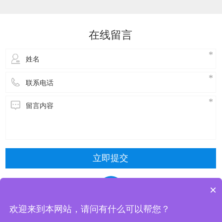
达到降温的效果。接下来，了解一下玻璃钢冷却
塔维修方式主要包括以下几种：​冷却塔风机维
修：风机是冷却塔的核心部件，需要进行定期的
在线留言
检查和维护。具体步骤包括关闭电源，停止使
用，拆
立即提交
×
欢迎来到本网站，请问有什么可以帮您？
东莞市清风冷却设备有限公司 版权所有