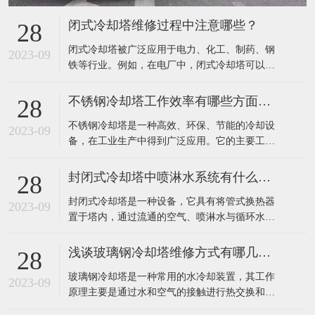
闭式冷却塔维修过程中注意哪些？
28
​闭式冷却塔被广泛应用于电力、化工、制药、钢
2023-09
铁等行业。例如，在电厂中，闭式冷却塔可以有
效地降低发电机组排放的废热，提高发电效率；
在钢铁行业中，该设备可以有效地降低高炉排放
不锈钢冷却塔工作效率有哪些方面提高？
28
废气温度，减少环境污染。​在闭式冷却塔的维修
​不锈钢冷却塔是一种高效、环保、节能的冷却设
过程中，需要注意以下几点：定期检查：应定期
2023-09
备，在工业生产中得到广泛应用。它的主要工作
对闭式冷却塔进行详细检查，包括塔体、集水
原理是利用不锈钢填料将热水和空气进行充分接
槽、
触，使水冷器内热水的热量迅速传递到填料中，
封闭式冷却塔中喷淋水系统有什么作用？
28
再通过风机将热空气排出室外，完成热量的转
​封闭式冷却塔是一种设备，它具有将管式换热器
移，达到冷却效果。​不锈钢冷却塔的工作效率主
2023-09
置于塔内，通过流通的空气、喷淋水与循环水的
要可以通过以下几个方面来提高：1、采用高效的
热交换保证降温效果的特点。由于是闭式循环，
冷
其能够保证水质不受污染，很好的保护了主设备
浅谈玻璃钢冷却塔维修方式有哪几种？
28
的高效运行，提高了使用寿命。外界气温较低
​玻璃钢冷却塔是一种常用的水冷却装置，其工作
时，可以停掉喷淋水系统，起到节水效果。​封闭
2023-09
原理主要是通过水和空气的接触进行热交换和质
式冷却塔中的喷淋水系统主要有以下作用：增强
交换，将工业上或制冷空调中产生的废热带走，
换热