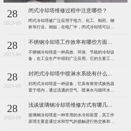
闭式冷却塔维修过程中注意哪些？
28
​闭式冷却塔被广泛应用于电力、化工、制药、钢
2023-09
铁等行业。例如，在电厂中，闭式冷却塔可以有
效地降低发电机组排放的废热，提高发电效率；
在钢铁行业中，该设备可以有效地降低高炉排放
不锈钢冷却塔工作效率有哪些方面提高？
28
废气温度，减少环境污染。​在闭式冷却塔的维修
​不锈钢冷却塔是一种高效、环保、节能的冷却设
过程中，需要注意以下几点：定期检查：应定期
2023-09
备，在工业生产中得到广泛应用。它的主要工作
对闭式冷却塔进行详细检查，包括塔体、集水
原理是利用不锈钢填料将热水和空气进行充分接
槽、
触，使水冷器内热水的热量迅速传递到填料中，
封闭式冷却塔中喷淋水系统有什么作用？
28
再通过风机将热空气排出室外，完成热量的转
​封闭式冷却塔是一种设备，它具有将管式换热器
移，达到冷却效果。​不锈钢冷却塔的工作效率主
2023-09
置于塔内，通过流通的空气、喷淋水与循环水的
要可以通过以下几个方面来提高：1、采用高效的
热交换保证降温效果的特点。由于是闭式循环，
冷
其能够保证水质不受污染，很好的保护了主设备
浅谈玻璃钢冷却塔维修方式有哪几种？
28
的高效运行，提高了使用寿命。外界气温较低
​玻璃钢冷却塔是一种常用的水冷却装置，其工作
时，可以停掉喷淋水系统，起到节水效果。​封闭
2023-09
原理主要是通过水和空气的接触进行热交换和质
式冷却塔中的喷淋水系统主要有以下作用：增强
交换，将工业上或制冷空调中产生的废热带走，
换热