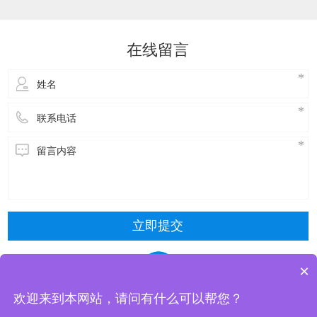
达到降温的效果。接下来，了解一下玻璃钢冷却
塔维修方式主要包括以下几种：​冷却塔风机维
修：风机是冷却塔的核心部件，需要进行定期的
在线留言
检查和维护。具体步骤包括关闭电源，停止使
用，拆
立即提交
×
欢迎来到本网站，请问有什么可以帮您？
东莞市清风冷却设备有限公司 版权所有