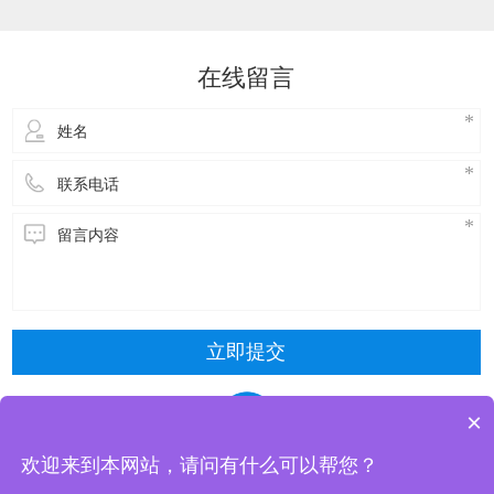
达到降温的效果。接下来，了解一下玻璃钢冷却
塔维修方式主要包括以下几种：​冷却塔风机维
修：风机是冷却塔的核心部件，需要进行定期的
在线留言
检查和维护。具体步骤包括关闭电源，停止使
用，拆
立即提交
×
欢迎来到本网站，请问有什么可以帮您？
东莞市清风冷却设备有限公司 版权所有