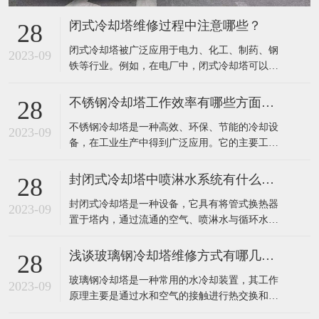
闭式冷却塔维修过程中注意哪些？
28
​闭式冷却塔被广泛应用于电力、化工、制药、钢
2023-09
铁等行业。例如，在电厂中，闭式冷却塔可以有
效地降低发电机组排放的废热，提高发电效率；
在钢铁行业中，该设备可以有效地降低高炉排放
不锈钢冷却塔工作效率有哪些方面提高？
28
废气温度，减少环境污染。​在闭式冷却塔的维修
​不锈钢冷却塔是一种高效、环保、节能的冷却设
过程中，需要注意以下几点：定期检查：应定期
2023-09
备，在工业生产中得到广泛应用。它的主要工作
对闭式冷却塔进行详细检查，包括塔体、集水
原理是利用不锈钢填料将热水和空气进行充分接
槽、
触，使水冷器内热水的热量迅速传递到填料中，
封闭式冷却塔中喷淋水系统有什么作用？
28
再通过风机将热空气排出室外，完成热量的转
​封闭式冷却塔是一种设备，它具有将管式换热器
移，达到冷却效果。​不锈钢冷却塔的工作效率主
2023-09
置于塔内，通过流通的空气、喷淋水与循环水的
要可以通过以下几个方面来提高：1、采用高效的
热交换保证降温效果的特点。由于是闭式循环，
冷
其能够保证水质不受污染，很好的保护了主设备
浅谈玻璃钢冷却塔维修方式有哪几种？
28
的高效运行，提高了使用寿命。外界气温较低
​玻璃钢冷却塔是一种常用的水冷却装置，其工作
时，可以停掉喷淋水系统，起到节水效果。​封闭
2023-09
原理主要是通过水和空气的接触进行热交换和质
式冷却塔中的喷淋水系统主要有以下作用：增强
交换，将工业上或制冷空调中产生的废热带走，
换热