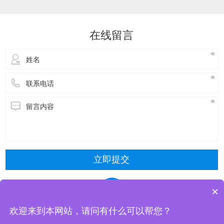
达到降温的效果。接下来，了解一下玻璃钢冷却
塔维修方式主要包括以下几种：​冷却塔风机维
修：风机是冷却塔的核心部件，需要进行定期的
在线留言
检查和维护。具体步骤包括关闭电源，停止使
用，拆
立即提交
×
欢迎来到本网站，请问有什么可以帮您？
东莞市清风冷却设备有限公司 版权所有