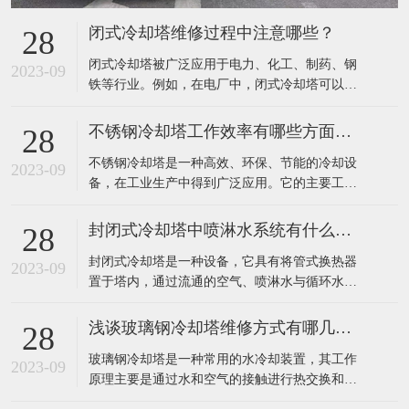
闭式冷却塔维修过程中注意哪些？
28
​闭式冷却塔被广泛应用于电力、化工、制药、钢
2023-09
铁等行业。例如，在电厂中，闭式冷却塔可以有
效地降低发电机组排放的废热，提高发电效率；
在钢铁行业中，该设备可以有效地降低高炉排放
不锈钢冷却塔工作效率有哪些方面提高？
28
废气温度，减少环境污染。​在闭式冷却塔的维修
​不锈钢冷却塔是一种高效、环保、节能的冷却设
过程中，需要注意以下几点：定期检查：应定期
2023-09
备，在工业生产中得到广泛应用。它的主要工作
对闭式冷却塔进行详细检查，包括塔体、集水
原理是利用不锈钢填料将热水和空气进行充分接
槽、
触，使水冷器内热水的热量迅速传递到填料中，
封闭式冷却塔中喷淋水系统有什么作用？
28
再通过风机将热空气排出室外，完成热量的转
​封闭式冷却塔是一种设备，它具有将管式换热器
移，达到冷却效果。​不锈钢冷却塔的工作效率主
2023-09
置于塔内，通过流通的空气、喷淋水与循环水的
要可以通过以下几个方面来提高：1、采用高效的
热交换保证降温效果的特点。由于是闭式循环，
冷
其能够保证水质不受污染，很好的保护了主设备
浅谈玻璃钢冷却塔维修方式有哪几种？
28
的高效运行，提高了使用寿命。外界气温较低
​玻璃钢冷却塔是一种常用的水冷却装置，其工作
时，可以停掉喷淋水系统，起到节水效果。​封闭
2023-09
原理主要是通过水和空气的接触进行热交换和质
式冷却塔中的喷淋水系统主要有以下作用：增强
交换，将工业上或制冷空调中产生的废热带走，
换热