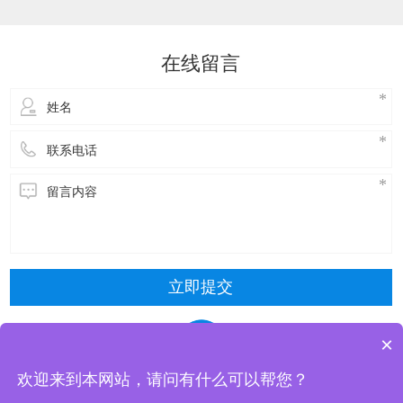
达到降温的效果。接下来，了解一下玻璃钢冷却
塔维修方式主要包括以下几种：​冷却塔风机维
修：风机是冷却塔的核心部件，需要进行定期的
在线留言
检查和维护。具体步骤包括关闭电源，停止使
用，拆
立即提交
×
欢迎来到本网站，请问有什么可以帮您？
东莞市清风冷却设备有限公司 版权所有