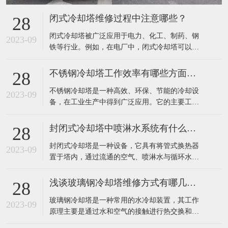
闭式冷却塔维修过程中注意哪些？
28
​闭式冷却塔被广泛应用于电力、化工、制药、钢
2023-09
铁等行业。例如，在电厂中，闭式冷却塔可以有
效地降低发电机组排放的废热，提高发电效率；
在钢铁行业中，该设备可以有效地降低高炉排放
不锈钢冷却塔工作效率有哪些方面提高？
28
废气温度，减少环境污染。​在闭式冷却塔的维修
​不锈钢冷却塔是一种高效、环保、节能的冷却设
过程中，需要注意以下几点：定期检查：应定期
2023-09
备，在工业生产中得到广泛应用。它的主要工作
对闭式冷却塔进行详细检查，包括塔体、集水
原理是利用不锈钢填料将热水和空气进行充分接
槽、
触，使水冷器内热水的热量迅速传递到填料中，
封闭式冷却塔中喷淋水系统有什么作用？
28
再通过风机将热空气排出室外，完成热量的转
​封闭式冷却塔是一种设备，它具有将管式换热器
移，达到冷却效果。​不锈钢冷却塔的工作效率主
2023-09
置于塔内，通过流通的空气、喷淋水与循环水的
要可以通过以下几个方面来提高：1、采用高效的
热交换保证降温效果的特点。由于是闭式循环，
冷
其能够保证水质不受污染，很好的保护了主设备
浅谈玻璃钢冷却塔维修方式有哪几种？
28
的高效运行，提高了使用寿命。外界气温较低
​玻璃钢冷却塔是一种常用的水冷却装置，其工作
时，可以停掉喷淋水系统，起到节水效果。​封闭
2023-09
原理主要是通过水和空气的接触进行热交换和质
式冷却塔中的喷淋水系统主要有以下作用：增强
交换，将工业上或制冷空调中产生的废热带走，
换热