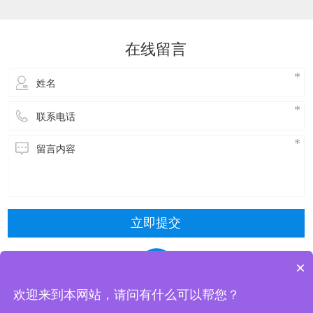
达到降温的效果。接下来，了解一下玻璃钢冷却
塔维修方式主要包括以下几种：​冷却塔风机维
修：风机是冷却塔的核心部件，需要进行定期的
在线留言
检查和维护。具体步骤包括关闭电源，停止使
用，拆
立即提交
×
欢迎来到本网站，请问有什么可以帮您？
东莞市清风冷却设备有限公司 版权所有