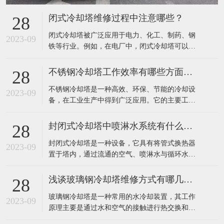
闭式冷却塔维修过程中注意哪些？
28
​闭式冷却塔被广泛应用于电力、化工、制药、钢
2023-09
铁等行业。例如，在电厂中，闭式冷却塔可以有
效地降低发电机组排放的废热，提高发电效率；
在钢铁行业中，该设备可以有效地降低高炉排放
不锈钢冷却塔工作效率有哪些方面提高？
28
废气温度，减少环境污染。​在闭式冷却塔的维修
​不锈钢冷却塔是一种高效、环保、节能的冷却设
过程中，需要注意以下几点：定期检查：应定期
2023-09
备，在工业生产中得到广泛应用。它的主要工作
对闭式冷却塔进行详细检查，包括塔体、集水
原理是利用不锈钢填料将热水和空气进行充分接
槽、
触，使水冷器内热水的热量迅速传递到填料中，
封闭式冷却塔中喷淋水系统有什么作用？
28
再通过风机将热空气排出室外，完成热量的转
​封闭式冷却塔是一种设备，它具有将管式换热器
移，达到冷却效果。​不锈钢冷却塔的工作效率主
2023-09
置于塔内，通过流通的空气、喷淋水与循环水的
要可以通过以下几个方面来提高：1、采用高效的
热交换保证降温效果的特点。由于是闭式循环，
冷
其能够保证水质不受污染，很好的保护了主设备
浅谈玻璃钢冷却塔维修方式有哪几种？
28
的高效运行，提高了使用寿命。外界气温较低
​玻璃钢冷却塔是一种常用的水冷却装置，其工作
时，可以停掉喷淋水系统，起到节水效果。​封闭
2023-09
原理主要是通过水和空气的接触进行热交换和质
式冷却塔中的喷淋水系统主要有以下作用：增强
交换，将工业上或制冷空调中产生的废热带走，
换热